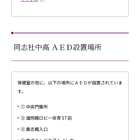
同志社中高 ＡＥＤ設置場所
保健室の他に、以下の場所にＡＥＤが設置されていま
す。
① 中央門衛所
② 雄飛館ロビー体育 ST前
③ 桑志館入口