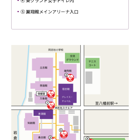
④ 東グランド女子トイレ内
⑤ 翼翔館メインアリーナ入口